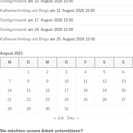
Stuhlgymnastik
am 10. August 2026 15:00
Kaffeenachmittag und Bingo
am 11. August 2026 15:00
Stuhlgymnastik
am 17. August 2026 15:00
Stuhlgymnastik
am 24. August 2026 15:00
Kaffeenachmittag und Bingo
am 25. August 2026 15:00
August 2023
M
D
M
D
F
S
S
1
2
3
4
5
6
7
8
9
10
11
12
13
14
15
16
17
18
19
20
21
22
23
24
25
26
27
28
29
30
31
« Juli
Dez. »
Sie möchten unsere Arbeit unterstützen?