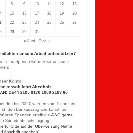
7
8
9
10
11
12
13
4
15
16
17
18
19
20
1
22
23
24
25
26
27
8
29
30
31
« Juni
Dez. »
 möchten unsere Arbeit unterstützen?
ber eine Spende würden wir uns sehr
euen:
nser Konto:
rbeiterwohlfahrt Altenholz
BAN: DE44 2105 0170 1000 2183 60
penden bis 200 € werden vom Finanzamt
urch den Bankauszug anerkannt, bei
AWO gerne
ößeren Spenden erteilt die
ne
.
Spendenbescheinigung
ierfür bitte auf der Überweisung Name
d Anschrift angeben)