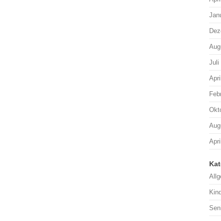
Jan
Dez
Aug
Juli
Apri
Feb
Okt
Aug
Apri
Kat
All
Kin
Sen