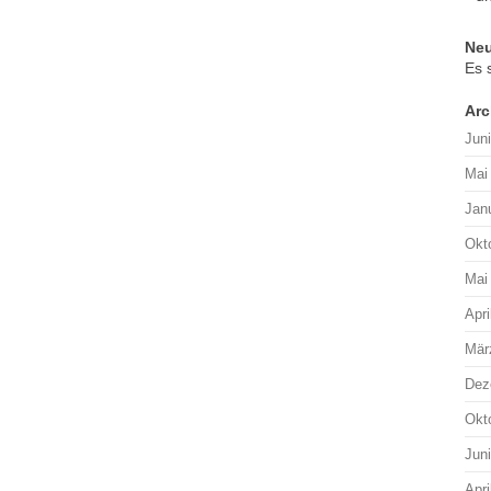
Ne
Es 
Arc
Jun
Mai
Jan
Okt
Mai
Apri
Mär
Dez
Okt
Jun
Apri