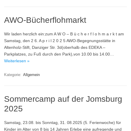
AWO-Bücherflohmarkt
Wir laden herzlich ein:zum A W O – B ü c h e r f l o h m a r k t am
Samstag, den 2 6. A p r i l 2 0 2 5 AWO-Begegnungsstätte in
Altenholz-Stift, Danziger Str. 3d(oberhalb des EDEKA –
Parkplatzes, zu Fuß durch den Park),von 10.00 bis 14.00…
Weiterlesen »
Kategorie:
Allgemein
Sommercamp auf der Jomsburg
2025
Samstag, 23.08. bis Sonntag, 31. 08.2025 (5. Ferienwoche) für
Kinder im Alter von 8 bis 14 Jahren Erlebe eine aufregende und