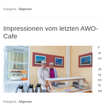
Kategorie:
Allgemein
Impressionen vom letzten AWO-
Cafe
F
ot
os
:
Jü
rg
en
Si
eg
Kategorie:
Allgemein