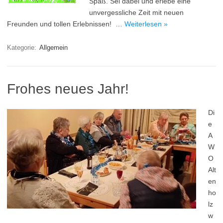
Spaß. Sei dabei und erlebe eine
unvergessliche Zeit mit neuen
Freunden und tollen Erlebnissen! …
Weiterlesen »
Kategorie:
Allgemein
Frohes neues Jahr!
Di
e
A
W
O
Alt
en
ho
lz
w