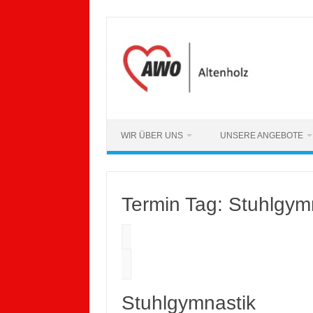
Zum
Inhalt
springen
WIR ÜBER UNS
UNSERE ANGEBOTE
Termin Tag:
Stuhlgymn
Stuhlgymnastik