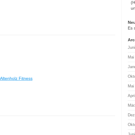
(H
un
Ne
Es 
Arc
Jun
Mai
Jan
Okt
Altenholz Fitness
Mai
Apri
Mär
Dez
Okt
Jun