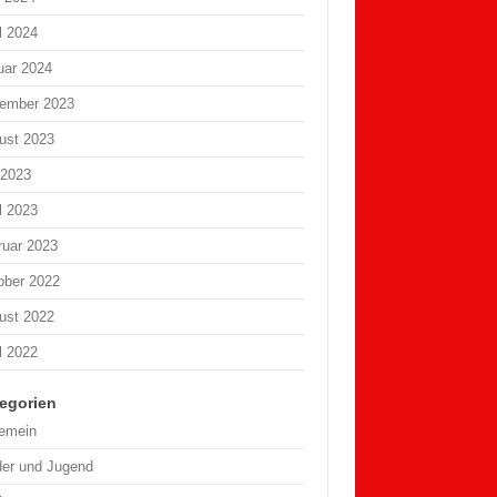
l 2024
uar 2024
ember 2023
ust 2023
 2023
l 2023
ruar 2023
ober 2022
ust 2022
l 2022
egorien
gemein
der und Jugend