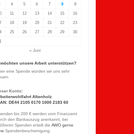
3
4
5
6
7
8
9
0
11
12
13
14
15
16
7
18
19
20
21
22
23
4
25
26
27
28
29
30
1
« Juni
 möchten unsere Arbeit unterstützen?
ber eine Spende würden wir uns sehr
euen:
nser Konto:
rbeiterwohlfahrt Altenholz
BAN: DE44 2105 0170 1000 2183 60
penden bis 200 € werden vom Finanzamt
urch den Bankauszug anerkannt, bei
AWO gerne
ößeren Spenden erteilt die
ne
.
Spendenbescheinigung