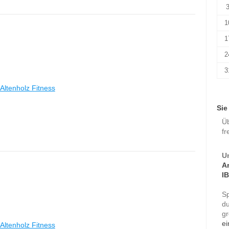
1
1
2
3
Altenholz Fitness
Sie
Ü
fr
U
A
I
S
d
gr
ei
Altenholz Fitness