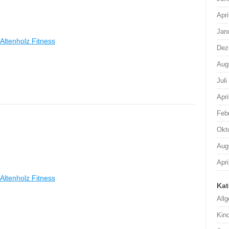
Apri
Jan
Altenholz Fitness
Dez
Aug
Juli
Apri
Feb
Okt
Aug
Apri
Altenholz Fitness
Kat
All
Kin