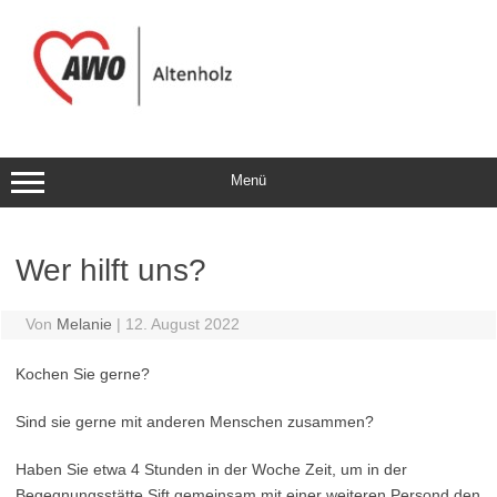
Zum
Inhalt
springen
Menü
Wer hilft uns?
Von
Melanie
|
12. August 2022
Kochen Sie gerne?
Sind sie gerne mit anderen Menschen zusammen?
Haben Sie etwa 4 Stunden in der Woche Zeit, um in der
Begegnungsstätte Sift gemeinsam mit einer weiteren Persond den