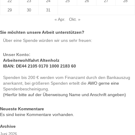
22
23
24
25
26
27
28
29
30
31
« Apr.
Okt. »
Sie möchten unsere Arbeit unterstützen?
Über eine Spende würden wir uns sehr freuen:
Unser Konto:
Arbeiterwohlfahrt Altenholz
IBAN: DE44 2105 0170 1000 2183 60
Spenden bis 200 € werden vom Finanzamt durch den Bankauszug
AWO gerne eine
anerkannt, bei größeren Spenden erteilt die
.
Spendenbescheinigung
(Hierfür bitte auf der Überweisung Name und Anschrift angeben)
Neueste Kommentare
Es sind keine Kommentare vorhanden.
Archive
Juni 2026