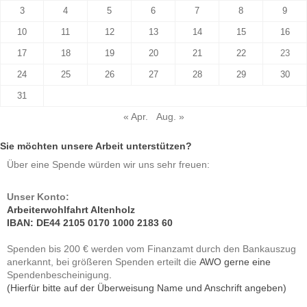
3
4
5
6
7
8
9
10
11
12
13
14
15
16
17
18
19
20
21
22
23
24
25
26
27
28
29
30
31
« Apr.
Aug. »
Sie möchten unsere Arbeit unterstützen?
Über eine Spende würden wir uns sehr freuen:
Unser Konto:
Arbeiterwohlfahrt Altenholz
IBAN: DE44 2105 0170 1000 2183 60
Spenden bis 200 € werden vom Finanzamt durch den Bankauszug
AWO gerne eine
anerkannt, bei größeren Spenden erteilt die
.
Spendenbescheinigung
(Hierfür bitte auf der Überweisung Name und Anschrift angeben)